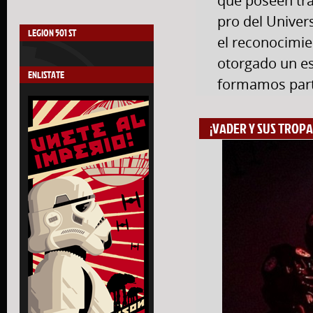
que poseén tra
pro del Univer
LEGION 501 ST
el reconocimie
otorgado un e
ENLISTATE
formamos parte
¡VADER Y SUS TROPA